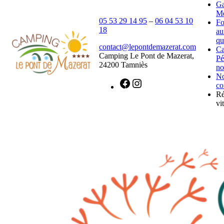
Ga
Mé
05 53 29 14 95
–
06 04 53 10
Fo
18
au
qu
contact@lepontdemazerat.com
C
Camping Le Pont de Mazerat,
Pé
24200 Tamniès
no
N
co
Ré
vit