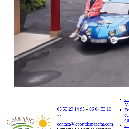
Ga
Mé
05 53 29 14 95
–
06 04 53 10
Fo
18
au
qu
contact@lepontdemazerat.com
C