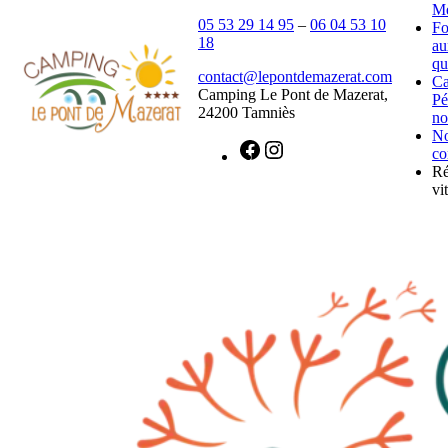
Mé
05 53 29 14 95
–
06 04 53 10
Fo
18
au
qu
contact@lepontdemazerat.com
C
Camping Le Pont de Mazerat,
Pé
24200 Tamniès
no
N
co
Ré
vit