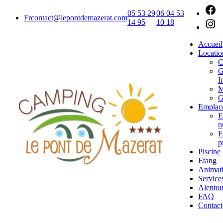
05 53 29
06 04 53
Fr
contact@lepontdemazerat.com
14 95
10 18
Accueil
Locatio
C
G
I
M
G
Emplac
E
n
E
p
Piscine
Etang
Animat
Service
Alentou
FAQ
Contact