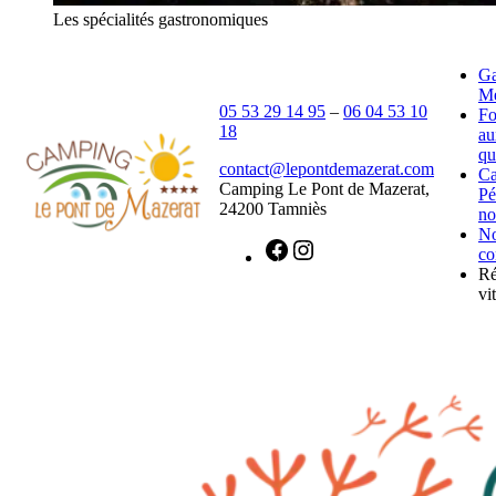
Les spécialités gastronomiques
Ga
Mé
05 53 29 14 95
–
06 04 53 10
Fo
18
au
qu
contact@lepontdemazerat.com
C
Camping Le Pont de Mazerat,
Pé
24200 Tamniès
no
N
co
Ré
vit