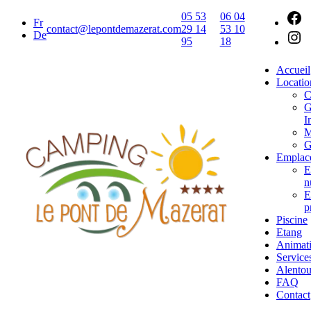
05 53
06 04
Fr
contact@lepontdemazerat.com
29 14
53 10
De
95
18
Accueil
Locatio
C
G
I
M
G
Emplac
E
n
E
p
Piscine
Etang
Animat
Service
Alentou
FAQ
Contact