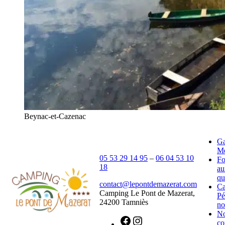
Beynac-et-Cazenac
Ga
Mé
05 53 29 14 95
–
06 04 53 10
Fo
18
au
qu
contact@lepontdemazerat.com
C
Camping Le Pont de Mazerat,
Pé
24200 Tamniès
no
N
co