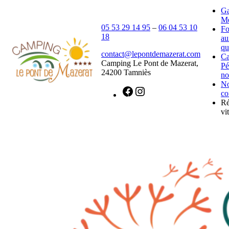
Ga
Mé
05 53 29 14 95
–
06 04 53 10
Fo
18
au
qu
contact@lepontdemazerat.com
C
Camping Le Pont de Mazerat,
Pé
24200 Tamniès
no
N
co
Ré
vit