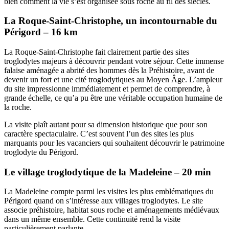
bien comment la vie s’est organisée sous roche au fil des siècles.
La Roque-Saint-Christophe, un incontournable du
Périgord – 16 km
La Roque-Saint-Christophe fait clairement partie des sites
troglodytes majeurs à découvrir pendant votre séjour. Cette immense
falaise aménagée a abrité des hommes dès la Préhistoire, avant de
devenir un fort et une cité troglodytiques au Moyen Âge. L’ampleur
du site impressionne immédiatement et permet de comprendre, à
grande échelle, ce qu’a pu être une véritable occupation humaine de
la roche.
La visite plaît autant pour sa dimension historique que pour son
caractère spectaculaire. C’est souvent l’un des sites les plus
marquants pour les vacanciers qui souhaitent découvrir le patrimoine
troglodyte du Périgord.
Le village troglodytique de la Madeleine – 20 min
La Madeleine compte parmi les visites les plus emblématiques du
Périgord quand on s’intéresse aux villages troglodytes. Le site
associe préhistoire, habitat sous roche et aménagements médiévaux
dans un même ensemble. Cette continuité rend la visite
particulièrement parlante.