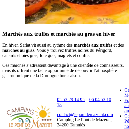
Marchés aux truffes et marchés au gras en hiver
En hiver, Sarlat vit aussi au rythme des
marchés aux truffes
et des
marchés au gras
. Vous y trouvez truffes noires du Périgord,
canards et oies gras, foie gras, magrets et confits.
Ces marchés s’adressent davantage à une clientèle de connaisseurs,
mais ils offrent une belle opportunité de découvrir l’atmosphère
gastronomique de la Dordogne hors saison.
Ga
Mé
05 53 29 14 95
–
06 04 53 10
Fo
18
au
qu
contact@lepontdemazerat.com
C
Camping Le Pont de Mazerat,
Pé
24200 Tamniès
no